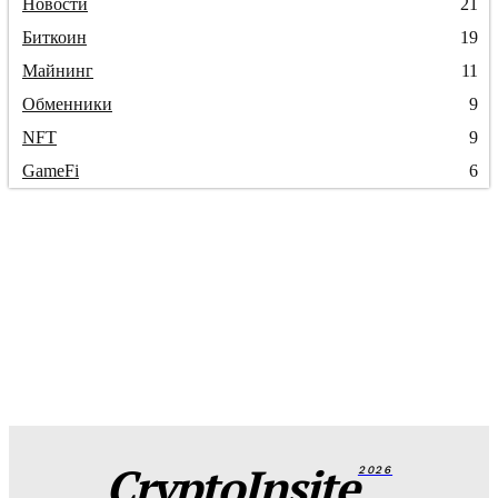
Новости
21
Биткоин
19
Майнинг
11
Обменники
9
NFT
9
GameFi
6
CryptoInsite
2026