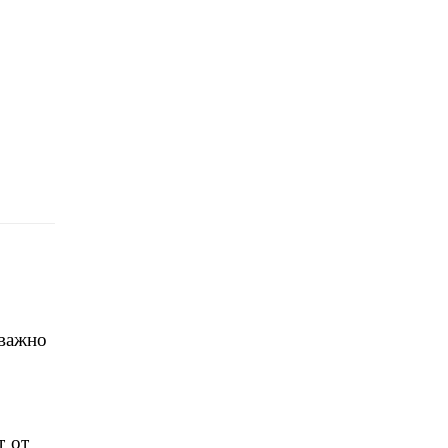
 важно
т от