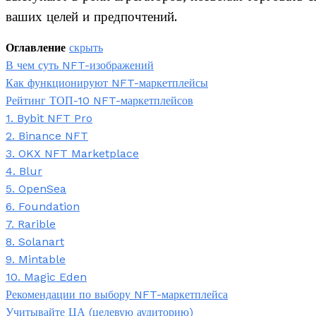
ваших целей и предпочтений.
Оглавление
скрыть
В чем суть NFT-изображений
Как функционируют NFT-маркетплейсы
Рейтинг ТОП-10 NFT-маркетплейсов
1. Bybit NFT Pro
2. Binance NFT
3. OKX NFT Marketplace
4. Blur
5. OpenSea
6. Foundation
7. Rarible
8. Solanart
9. Mintable
10. Magic Eden
Рекомендации по выбору NFT-маркетплейса
Учитывайте ЦА (целевую аудиторию)