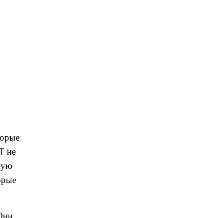
торые
T не
мую
орые
Они