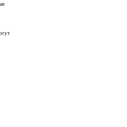
ая
огут