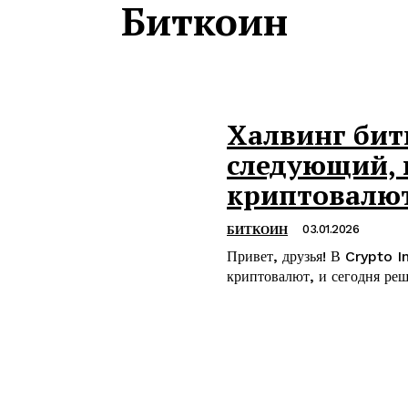
Биткоин
Халвинг битк
следующий, 
криптовалют
03.01.2026
БИТКОИН
Привет, друзья! В Crypto I
криптовалют, и сегодня ре