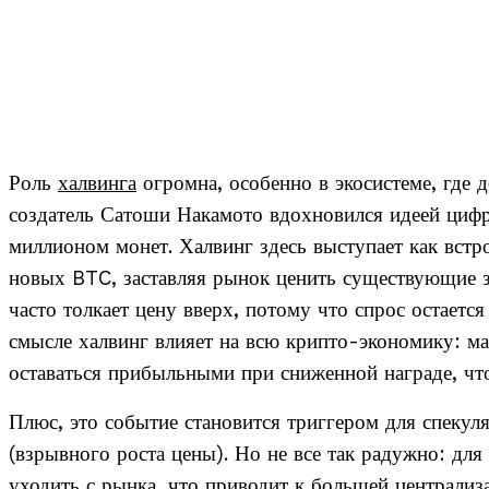
Роль
халвинга
огромна, особенно в экосистеме, где 
создатель Сатоши Накамото вдохновился идеей цифр
миллионом монет. Халвинг здесь выступает как вс
новых BTC, заставляя рынок ценить существующие за
часто толкает цену вверх, потому что спрос остаетс
смысле халвинг влияет на всю крипто-экономику: 
оставаться прибыльными при сниженной награде, чт
Плюс, это событие становится триггером для спеку
(взрывного роста цены). Но не все так радужно: дл
уходить с рынка, что приводит к большей централи