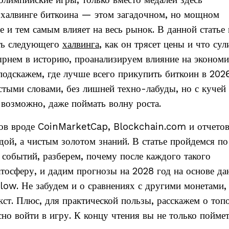
 олимпийские игры, только вместо медалей здесь
халвинге биткоина — этом загадочном, но мощном
е и тем самым влияет на весь рынок. В данной статье
ать следующего
халвинга
, как он трясет цены и что сул
рнем в историю, проанализируем влияние на эконом
подскажем, где лучше всего прикупить биткоин в 202
стыми словами, без лишней техно-лабуды, но с кучей
 возможно, даже поймать волну роста.
ков вроде CoinMarketCap, Blockchain.com и отчетов
дой, а чистым золотом знаний. В статье пройдемся по
 событий, разберем, почему после каждого такого
атосферу, и дадим прогнозы на 2028 год на основе д
low. Не забудем и о сравнениях с другими монетами,
кст. Плюс, для практической пользы, расскажем о топ
но войти в игру. К концу чтения вы не только поймет