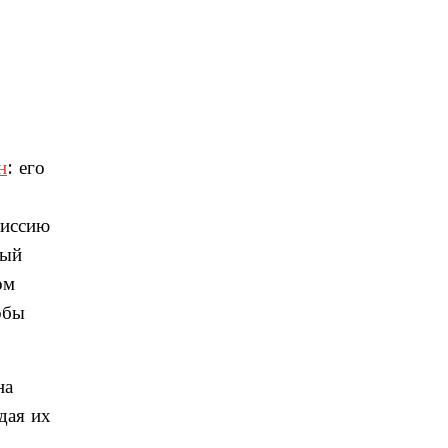
н
: его
миссию
рый
ом
обы
на
дая их