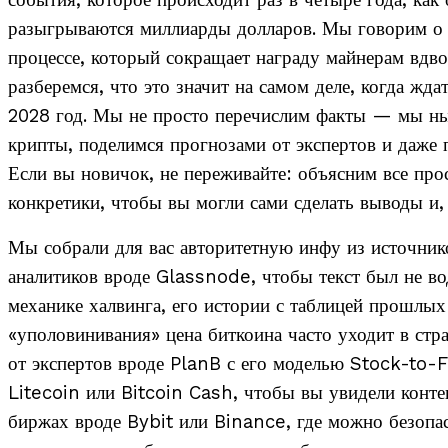
события, которое происходит раз в четыре года, как
разыгрываются миллиарды долларов. Мы говорим о 
процессе, который сокращает награду майнерам вдво
разберемся, что это значит на самом деле, когда жд
2028 год. Мы не просто перечислим факты — мы ны
крипты, поделимся прогнозами от экспертов и даже 
Если вы новичок, не переживайте: объясним все про
конкретики, чтобы вы могли сами сделать выводы и,
Мы собрали для вас авторитетную инфу из источни
аналитиков вроде Glassnode, чтобы текст был не во
механике халвинга, его истории с таблицей прошлых
«уполовинивания» цена биткоина часто уходит в стр
от экспертов вроде PlanB с его моделью Stock-to-F
Litecoin или Bitcoin Cash, чтобы вы увидели конте
биржах вроде Bybit или Binance, где можно безопас