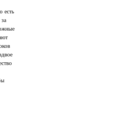
о есть
 за
ложные
ают
оков
вдвое
ество
бы