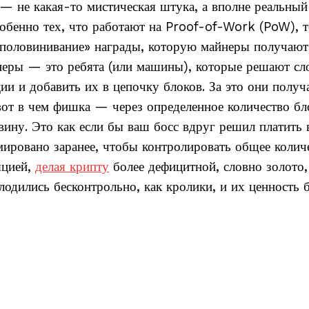
— не какая-то мистическая штука, а вполне реальный
обенно тех, что работают на Proof-of-Work (PoW), т
«уполовинивание» награды, которую майнеры получают
йнеры — это ребята (или машины), которые решают с
ии и добавить их в цепочку блоков. За это они получ
вот в чем фишка — через определенное количество бл
вину. Это как если бы ваш босс вдруг решил платить 
ммировано заранее, чтобы контролировать общее колич
яцией,
делая крипту
более дефицитной, словно золото,
плодились бесконтрольно, как кролики, и их ценность 