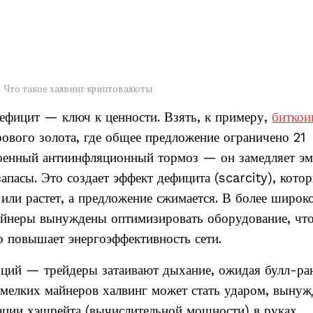
Что такое халвинг криптовалюты
дефицит — ключ к ценности. Взять, к примеру,
биткои
ового золота, где общее предложение ограничено 21
троенный антиинфляционный тормоз — он замедляет э
пасы. Это создает эффект дефицита (scarcity), кото
я или растет, а предложение сжимается. В более широк
майнеры вынуждены оптимизировать оборудование, чт
о повышает энергоэффективность сети.
ляций — трейдеры затаивают дыхание, ожидая булл-ра
я мелких майнеров халвинг может стать ударом, вынуж
зации хэшрейта (вычислительной мощности) в руках