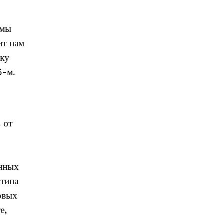
 мы
ит нам
ику
6-м.
 от
анных
 типа
овых
е,