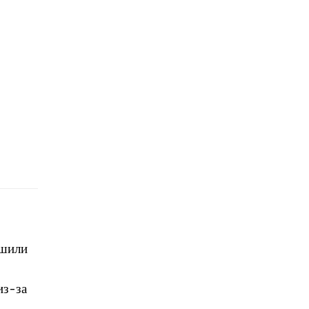
ешили
из-за