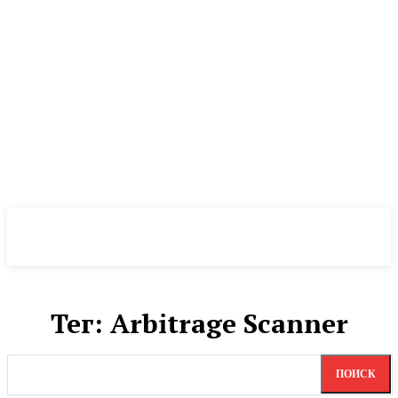
CryptoInsite
2026
Тег:
Arbitrage Scanner
ПОИСК