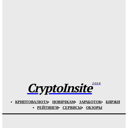
Майнинг-ферма: что это, как выглядит и работает, как
собрать или купить, расчет прибыли в 2026 году
01.01.2026
Лучшие биткоин-игры для заработка в 2026 году:
ТОП-10 браузерных и мобильных игр для Android, iOS,
PC с реальным выводом
01.01.2026
Что такое ретродропы и как заработать на активностях в
криптовалюте? Разбираем современный крипто тренд.
01.01.2026
CryptoInsite
2026
КРИПТОВАЛЮТА
НОВИЧКАМ
ЗАРАБОТОК
БИРЖИ
РЕЙТИНГИ
СЕРВИСЫ
ОБЗОРЫ