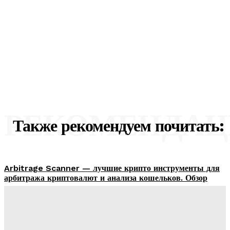
РЕКОМЕНДА
Также рекомендуем почитать:
Arbitrage Scanner — лучшие крипто инструменты для
арбитража криптовалют и анализа кошельков. Обзор
сервиса.
01.01.2026