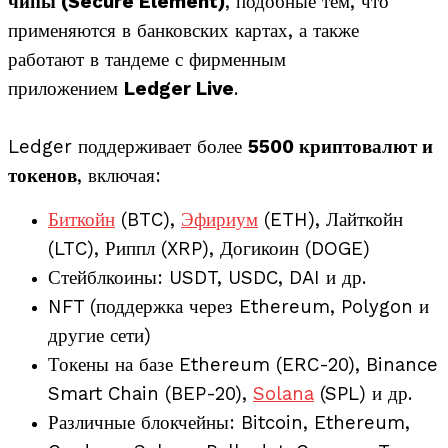
чипы (Secure Element)
, подобные тем, что
применяются в банковских картах, а также
работают в тандеме с фирменным
приложением
Ledger Live
.
Ledger поддерживает более
5500 криптовалют и
токенов
, включая:
Биткойн
(BTC),
Эфириум
(ETH), Лайткойн
(LTC), Риппл (XRP), Догикоин (DOGE)
Стейблкоины: USDT, USDC, DAI и др.
NFT (поддержка через Ethereum, Polygon и
другие сети)
Токены на базе Ethereum (ERC-20), Binance
Smart Chain (BEP-20),
Solana
(SPL) и др.
Различные блокчейны: Bitcoin, Ethereum,