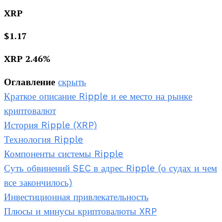
XRP
$
1.17
XRP
2.46
%
Оглавление
скрыть
Краткое описание Ripple и ее место на рынке
криптовалют
История Ripple (XRP)
Технология Ripple
Компоненты системы Ripple
Суть обвинений SEC в адрес Ripple (о судах и чем
все закончилось)
Инвестиционная привлекательность
Плюсы и минусы криптовалюты XRP