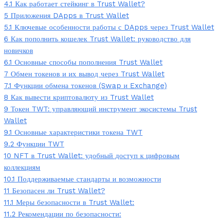
4.1
Как работает стейкинг в Trust Wallet?
5
Приложения DApps в Trust Wallet
5.1
Ключевые особенности работы с DApps через Trust Wallet
6
Как пополнить кошелек Trust Wallet: руководство для
новичков
6.1
Основные способы пополнения Trust Wallet
7
Обмен токенов и их вывод через Trust Wallet
7.1
Функции обмена токенов (Swap и Exchange)
8
Как вывести криптовалюту из Trust Wallet
9
Токен TWT: управляющий инструмент экосистемы Trust
Wallet
9.1
Основные характеристики токена TWT
9.2
Функции TWT
10
NFT в Trust Wallet: удобный доступ к цифровым
коллекциям
10.1
Поддерживаемые стандарты и возможности
11
Безопасен ли Trust Wallet?
11.1
Меры безопасности в Trust Wallet:
11.2
Рекомендации по безопасности: