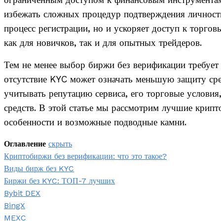
ограниченным доступом к финансовым инструментам,
избежать сложных процедур подтверждения личности
процесс регистрации, но и ускоряет доступ к торго
как для новичков, так и для опытных трейдеров.
Тем не менее выбор биржи без верификации требует
отсутствие KYC может означать меньшую защиту ср
учитывать репутацию сервиса, его торговые услови
средств. В этой статье мы рассмотрим лучшие крип
особенности и возможные подводные камни.
Оглавление
скрыть
Криптобиржи без верификации: что это такое?
Виды бирж без KYC
Биржи без KYC: ТОП-7 лучших
Bybit DEX
BingX
MEXC