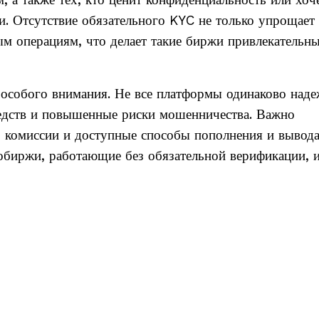
 а также тех, кто ценит конфиденциальность или хоч
. Отсутствие обязательного KYC не только упрощает
вым операциям, что делает такие биржи привлекательн
 особого внимания. Не все платформы одинаково наде
едств и повышенные риски мошенничества. Важно
я, комиссии и доступные способы пополнения и вывод
тобиржи, работающие без обязательной верификации, 