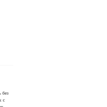
 без
х с