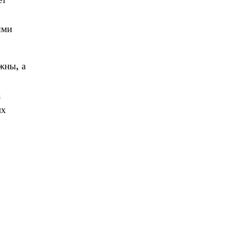
ет
ыми
жны, а
а
их